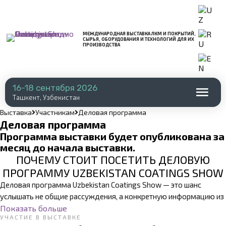
МЕЖДУНАРОДНАЯ ВЫСТАВКА ЛКМ И ПОКРЫТИЙ,
СЫРЬЯ, ОБОРУДОВАНИЯ И ТЕХНОЛОГИЙ ДЛЯ ИХ
ПРОИЗВОДСТВА
16-18 сентября 2026
Ташкент, Узбекистан
Выставка
Участникам
Деловая программа
Деловая программа
Программа выставки будет опубликована за
месяц до начала выставки.
ПОЧЕМУ СТОИТ ПОСЕТИТЬ ДЕЛОВУЮ
ПРОГРАММУ UZBEKISTAN COATINGS SHOW
Деловая программа Uzbekistan Coatings Show — это шанс
услышать не общие рассуждения, а конкретную информацию из
первых рук: от экспертов, производителей, технологов и
Показать больше
УЧАСТИЕ В ВЫСТАВКЕ
руководителей компаний, которые сами работают в отрасли. На