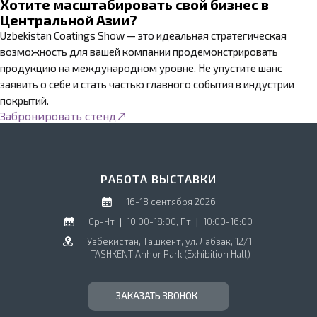
Хотите масштабировать свой бизнес в
конференциях, семинарах и презентациях обсуждают то, что
Центральной Азии?
действительно меняется прямо сейчас — новые технологии,
Uzbekistan Coatings Show — это идеальная стратегическая
тенденции рынка, перспективы развития.
возможность для вашей компании продемонстрировать
продукцию на международном уровне. Не упустите шанс
Ценность здесь не только в новых знаниях о материалах и
заявить о себе и стать частью главного события в индустрии
оборудовании, но и в практике, которую можно применить сразу
покрытий.
после выставки. Разбирают реальные кейсы, говорят об
Забронировать стенд
устойчивом производстве, цифровизации, автоматизации,
экологических требованиях — обо всём, что помогает делать
продукцию лучше, а процессы эффективнее.
РАБОТА ВЫСТАВКИ
Особенно полезна программа тем, кто напрямую влияет на
развитие производства — руководителям, технологам,
16-18 сентября 2026
инженерам, специалистам R&D и закупщикам. Живое общение
Ср-Чт ❘ 10:00-18:00, Пт ❘ 10:00-16:00
со спикерами даёт то, чего не найти в отчётах: можно задать
Узбекистан, Ташкент, ул. Лабзак, 12/1,
конкретный вопрос, обменяться опытом с коллегами и завязать
TASHKENT Anhor Park (Exhibition Hall)
полезное знакомство.
ЗАКАЗАТЬ ЗВОНОК
Именно сочетание масштабной экспозиции и насыщенной
деловой программы делает Uzbekistan Coatings Show не просто