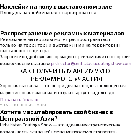
Наклейки на полу в выставочном зале
Площадь наклейки может варьироваться
Распространение рекламных материалов
Рекламные материалы могут распространяться
только на территории выставки или на территории
выставочного центра.
Запросите подробную информацию о рекламных и спонсорских
возможностях выставки
prdirector@centralasiacoatingshow.com
КАК ПОЛУЧИТЬ МАКСИМУМ ОТ
РЕКЛАМНОГО УЧАСТИЯ
Хорошая выставка — это не три дня на стенде, а полноценная
маркетинговая кампания, которая стартует задолго до
открытия. Грамотно выстроенное продвижение позволяет
Показать больше
УЧАСТИЕ В ВЫСТАВКЕ
охватить профессиональную аудиторию заранее — так, чтобы
Хотите масштабировать свой бизнес в
посетители узнали о вашем участии ещё до приезда и включили
Центральной Азии?
стенд в свой маршрут по выставке.
Uzbekistan Coatings Show — это идеальная стратегическая
возможность для вашей компании продемонстрировать